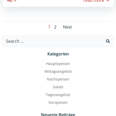
read more
POSTS
POSTS
Page
Page
1
2
Next
NAVIGATION
NAVIGATION
Search
for:
Kategorien
Hauptspeisen
Mittagsangebot
Nachspeisen
Salate
Tagesangebot
Vorspeisen
Neueste Beiträge