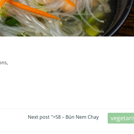
ons,
POST
Next post
">58 – Bún Nem Chay
vegetari