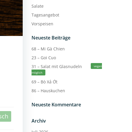
Salate
Tagesangebot
Vorspeisen
Neueste Beiträge
68 – Mi Gà Chien
23 – Goi Cuo
31 – Salat mit Glasnudeln
vegan
möglich
69 – Bò Xả Ớt
86 – Hauskuchen
Neueste Kommentare
sch
Archiv
Juli 2026