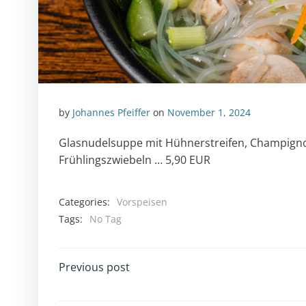
by
Johannes Pfeiffer
on
November 1, 2024
Glasnudelsuppe mit Hühnerstreifen, Champign
Frühlingszwiebeln … 5,90 EUR
Categories:
Vorspeisen
Tags:
No Tag
POST
Previous post