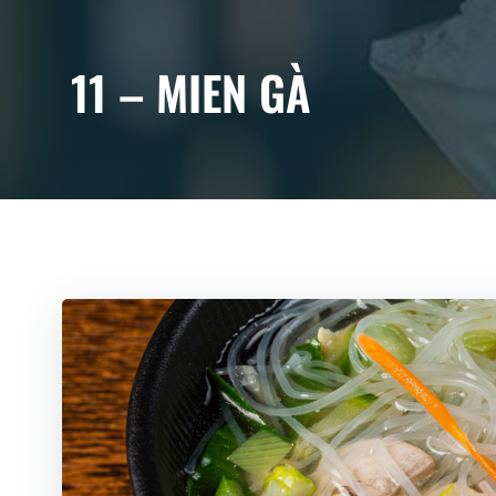
Zum
Inhalt
springen
11 – MIEN GÀ