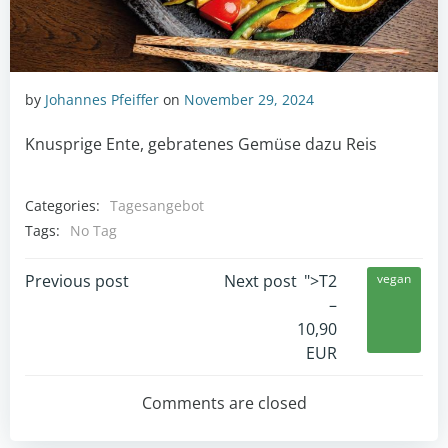
by
Johannes Pfeiffer
on
November 29, 2024
Knusprige Ente, gebratenes Gemüse dazu Reis
Categories:
Tagesangebot
Tags:
No Tag
POST
POST
Previous post
Next post
">T2
vegan
–
NAVIGATION
NAVIGATION
10,90
EUR
Comments are closed